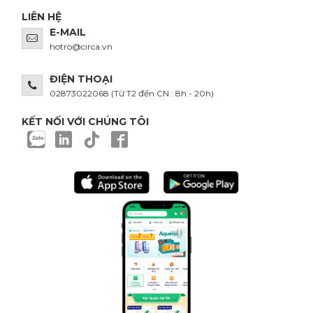
LIÊN HỆ
E-MAIL
hotro@circa.vn
ĐIỆN THOẠI
02873022068
(Từ T2 đến CN : 8h - 20h)
KẾT NỐI VỚI CHÚNG TÔI