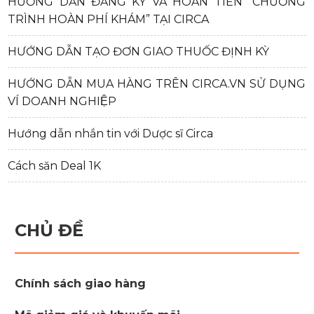
HƯỚNG DẪN ĐĂNG KÝ VÀ HOÀN TIỀN “CHƯƠNG
TRÌNH HOÀN PHÍ KHÁM” TẠI CIRCA
HƯỚNG DẪN TẠO ĐƠN GIAO THUỐC ĐỊNH KỲ
HƯỚNG DẪN MUA HÀNG TRÊN CIRCA.VN SỬ DỤNG
VÍ DOANH NGHIỆP
Hướng dẫn nhắn tin với Dược sĩ Circa
Cách săn Deal 1K
CHỦ ĐỀ
Chính sách giao hàng