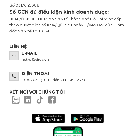
Số 0317045088
Số GCN đủ điều kiện kinh doanh dược:
11048/ĐKKDD-HCM do Sở y tế Thành phố Hồ Chí Minh cấp
theo quyết định số 1694/QĐ-SYT ngày 15/04/2022 của Giám
đốc Sở Y tế Tp. HCM
LIÊN HỆ
E-MAIL
hotro@circa.vn
ĐIỆN THOẠI
18002039
(Từ T2 đến CN : 8h - 24h)
KẾT NỐI VỚI CHÚNG TÔI