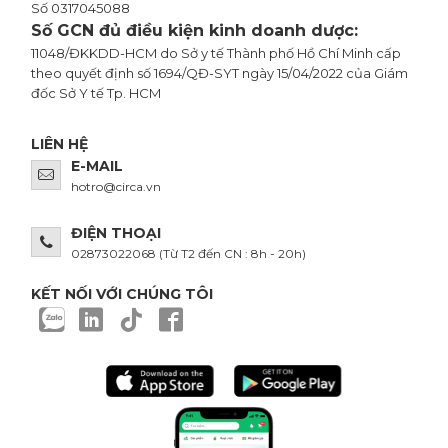
Số 0317045088
Số GCN đủ điều kiện kinh doanh dược:
11048/ĐKKDD-HCM do Sở y tế Thành phố Hồ Chí Minh cấp
theo quyết định số 1694/QĐ-SYT ngày 15/04/2022 của Giám
đốc Sở Y tế Tp. HCM
LIÊN HỆ
E-MAIL
hotro@circa.vn
ĐIỆN THOẠI
02873022068
(Từ T2 đến CN : 8h - 20h)
KẾT NỐI VỚI CHÚNG TÔI