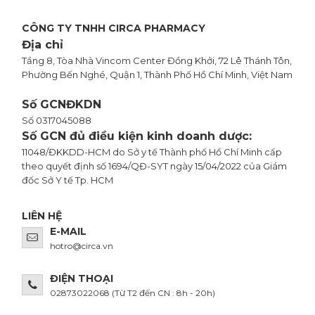
CÔNG TY TNHH CIRCA PHARMACY
Địa chỉ
Tầng 8, Tòa Nhà Vincom Center Đồng Khởi, 72 Lê Thánh Tôn,
Phường Bến Nghé, Quận 1, Thành Phố Hồ Chí Minh, Việt Nam
Số GCNĐKDN
Số 0317045088
Số GCN đủ điều kiện kinh doanh dược:
11048/ĐKKDD-HCM do Sở y tế Thành phố Hồ Chí Minh cấp
theo quyết định số 1694/QĐ-SYT ngày 15/04/2022 của Giám
đốc Sở Y tế Tp. HCM
LIÊN HỆ
E-MAIL
hotro@circa.vn
ĐIỆN THOẠI
02873022068
(Từ T2 đến CN : 8h - 20h)