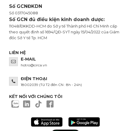
Số GCNĐKDN
Số 0317045088
Số GCN đủ điều kiện kinh doanh dược:
11048/ĐKKDD-HCM do Sở y tế Thành phố Hồ Chí Minh cấp
theo quyết định số 1694/QĐ-SYT ngày 15/04/2022 của Giám
đốc Sở Y tế Tp. HCM
LIÊN HỆ
E-MAIL
hotro@circa.vn
ĐIỆN THOẠI
18002039
(Từ T2 đến CN : 8h - 24h)
KẾT NỐI VỚI CHÚNG TÔI