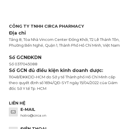
CÔNG TY TNHH CIRCA PHARMACY
Địa chỉ
Tầng 8, Tòa Nhà Vincom Center Đồng Khởi, 72 Lê Thánh Tôn,
Phường Bến Nghé, Quận 1, Thành Phố Hồ Chí Minh, Việt Nam
Số GCNĐKDN
Số 0317045088
Số GCN đủ điều kiện kinh doanh dược:
11048/ĐKKDD-HCM do Sở y tế Thành phố Hồ Chí Minh cấp
theo quyết định số 1694/QĐ-SYT ngày 15/04/2022 của Giám
đốc Sở Y tế Tp. HCM
LIÊN HỆ
E-MAIL
hotro@circa.vn
ĐIỆN THOẠI