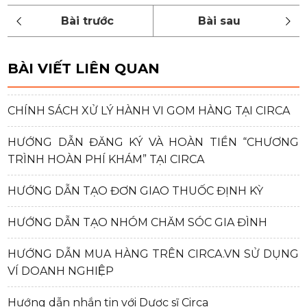
BÀI VIẾT LIÊN QUAN
CHÍNH SÁCH XỬ LÝ HÀNH VI GOM HÀNG TẠI CIRCA
HƯỚNG DẪN ĐĂNG KÝ VÀ HOÀN TIỀN “CHƯƠNG
TRÌNH HOÀN PHÍ KHÁM” TẠI CIRCA
HƯỚNG DẪN TẠO ĐƠN GIAO THUỐC ĐỊNH KỲ
HƯỚNG DẪN TẠO NHÓM CHĂM SÓC GIA ĐÌNH
HƯỚNG DẪN MUA HÀNG TRÊN CIRCA.VN SỬ DỤNG
VÍ DOANH NGHIỆP
Hướng dẫn nhắn tin với Dược sĩ Circa