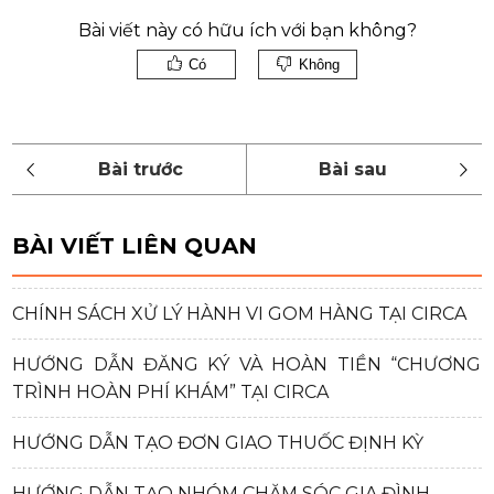
Bài viết này có hữu ích với bạn không?
Có
Không
BÀI VIẾT LIÊN QUAN
CHÍNH SÁCH XỬ LÝ HÀNH VI GOM HÀNG TẠI CIRCA
HƯỚNG DẪN ĐĂNG KÝ VÀ HOÀN TIỀN “CHƯƠNG
TRÌNH HOÀN PHÍ KHÁM” TẠI CIRCA
HƯỚNG DẪN TẠO ĐƠN GIAO THUỐC ĐỊNH KỲ
HƯỚNG DẪN TẠO NHÓM CHĂM SÓC GIA ĐÌNH