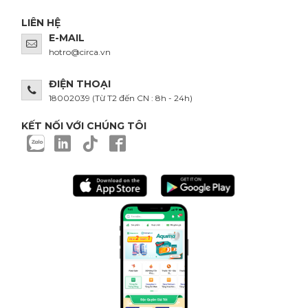
LIÊN HỆ
E-MAIL
hotro@circa.vn
ĐIỆN THOẠI
18002039
(Từ T2 đến CN : 8h - 24h)
KẾT NỐI VỚI CHÚNG TÔI