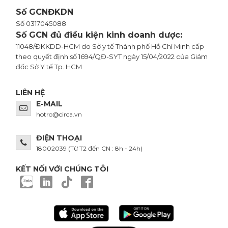
Số GCNĐKDN
Số 0317045088
Số GCN đủ điều kiện kinh doanh dược:
11048/ĐKKDD-HCM do Sở y tế Thành phố Hồ Chí Minh cấp
theo quyết định số 1694/QĐ-SYT ngày 15/04/2022 của Giám
đốc Sở Y tế Tp. HCM
LIÊN HỆ
E-MAIL
hotro@circa.vn
ĐIỆN THOẠI
18002039
(Từ T2 đến CN : 8h - 24h)
KẾT NỐI VỚI CHÚNG TÔI